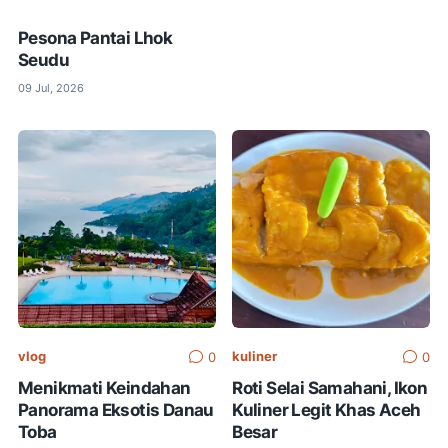
Pesona Pantai Lhok
Seudu
09 Jul, 2026
vlog
kuliner
0
0
Menikmati Keindahan
​Roti Selai Samahani, Ikon
Panorama Eksotis Danau
Kuliner Legit Khas Aceh
Toba
Besar