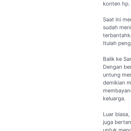
konten hp.
Saat ini m
sudah meni
terbantahk
Itulah peng
Balik ke Sa
Dengan ber
untung mer
demikian ma
membayang
keluarga.
Luar biasa,
juga bertan
untuk meng