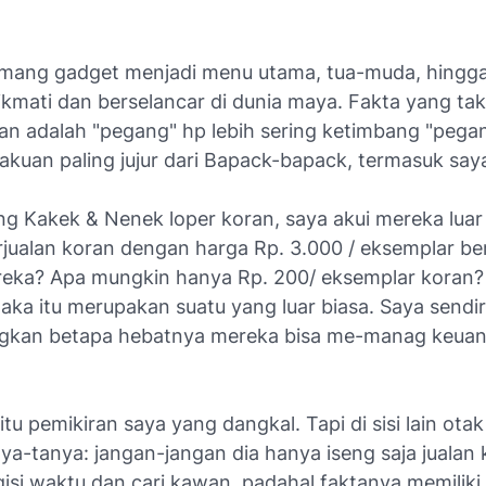
emang gadget menjadi menu utama, tua-muda, hingga 
kmati dan berselancar di dunia maya. Fakta yang tak
an adalah
"pegang"
hp lebih sering ketimbang
"pega
akuan paling jujur dari Bapack-bapack, termasuk say
ng Kakek & Nenek loper koran, saya akui mereka luar 
jualan koran dengan harga Rp. 3.000 / eksemplar be
eka? Apa mungkin hanya Rp. 200/ eksemplar koran?
ka itu merupakan suatu yang luar biasa. Saya sendiri
kan betapa hebatnya mereka bisa me-manag keua
 itu pemikiran saya yang dangkal. Tapi di sisi lain ota
ya-tanya: jangan-jangan dia hanya iseng saja jualan
isi waktu dan cari kawan, padahal faktanya memiliki