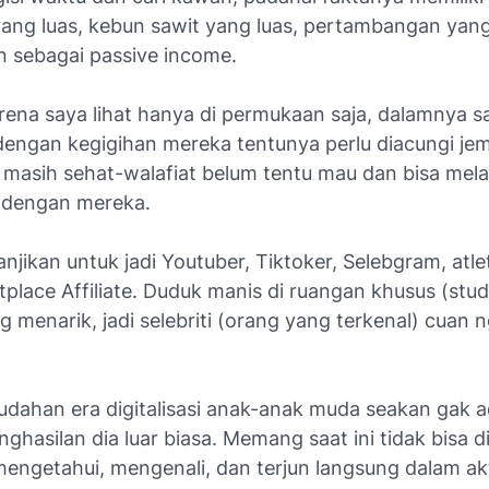
yang luas, kebun sawit yang luas, pertambangan yang
in sebagai
passive income
.
arena saya lihat hanya di permukaan saja, dalamnya 
 dengan kegigihan mereka tentunya perlu diacungi je
masih sehat-walafiat belum tentu mau dan bisa mela
 dengan mereka.
njikan untuk jadi Youtuber, Tiktoker, Selebgram, atle
place Affiliate. Duduk manis di ruangan khusus (stud
g menarik, jadi
selebriti
(orang yang terkenal) cuan ng
udahan era digitalisasi anak-anak muda seakan gak a
enghasilan dia luar biasa. Memang saat ini tidak bisa di
 mengetahui, mengenali, dan terjun langsung dalam akt