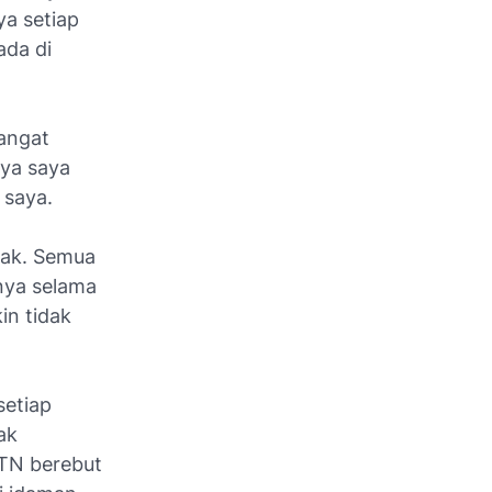
ya setiap
ada di
hangat
nya saya
 saya.
etak. Semua
snya selama
in tidak
setiap
ak
PTN berebut