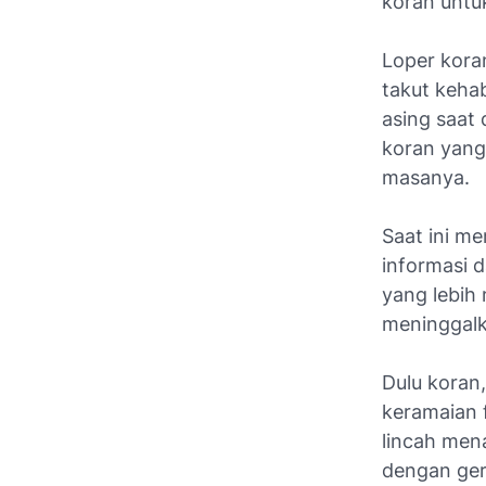
koran untu
Loper kora
takut keha
asing saat
koran yang 
masanya.
Saat ini m
informasi d
yang lebih
meninggalk
Dulu koran,
keramaian f
lincah mena
dengan ger