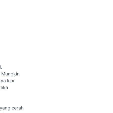
.
? Mungkin
ya luar
reka
i yang cerah