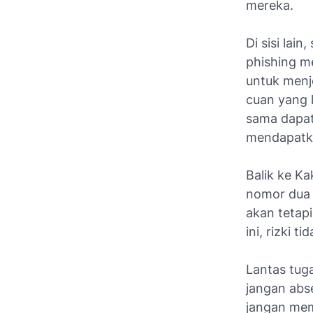
mereka.
Di sisi lai
phishing
me
untuk menj
cuan yang 
sama dapat
mendapatkan
Balik ke Ka
nomor dua 
akan tetapi
ini, rizki 
Lantas tuga
jangan abs
jangan memi