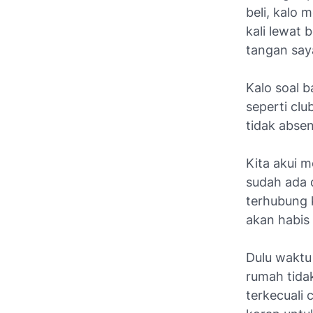
beli, kalo 
kali lewat
tangan say
Kalo soal 
seperti clu
tidak abse
Kita akui m
sudah ada 
terhubung k
akan habis
Dulu waktu
rumah tida
terkecuali