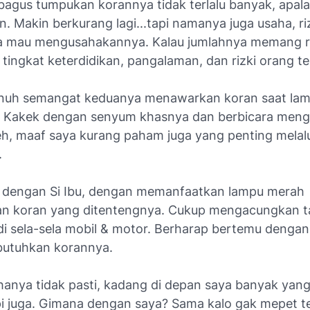
bagus tumpukan korannya tidak terlalu banyak, apala
. Makin berkurang lagi...tapi namanya juga usaha, riz
ita mau mengusahakannya. Kalau jumlahnya memang re
tingkat keterdidikan, pangalaman, dan rizki orang te
nuh semangat keduanya menawarkan koran saat la
i Kakek dengan senyum khasnya dan berbicara men
h, maaf saya kurang paham juga yang penting melalui
.
a dengan Si Ibu, dengan memanfaatkan lampu merah
n koran yang ditentengnya. Cukup mengacungkan t
 di sela-sela mobil & motor. Berharap bertemu denga
utuhkan korannya.
anya tidak pasti, kadang di depan saya banyak yang 
i juga. Gimana dengan saya? Sama kalo gak mepet t