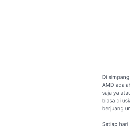
Di simpang
AMD adalah
saja ya ata
biasa di us
berjuang u
Setiap hari