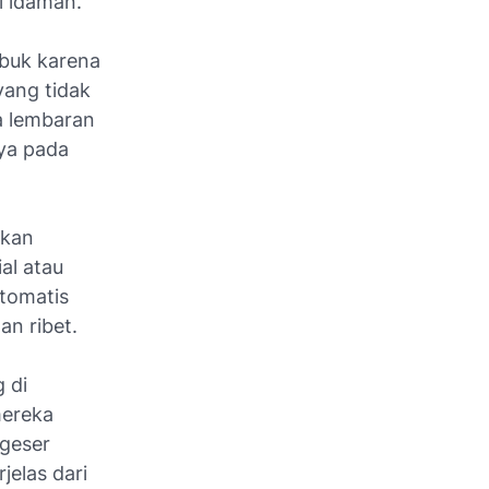
i idaman.
ibuk karena
yang tidak
a lembaran
aya pada
tkan
al atau
otomatis
n ribet.
 di
mereka
igeser
elas dari