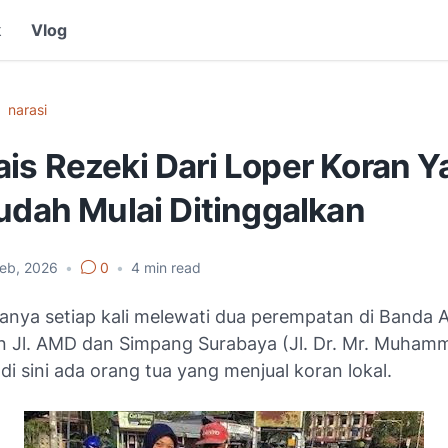
k
Vlog
narasi
is Rezeki Dari Loper Koran Y
udah Mulai Ditinggalkan
Feb, 2026
•
0
•
4
min read
anya setiap kali melewati dua perempatan di Banda A
 Jl. AMD dan Simpang Surabaya (Jl. Dr. Mr. Muham
 di sini ada orang tua yang menjual koran lokal.