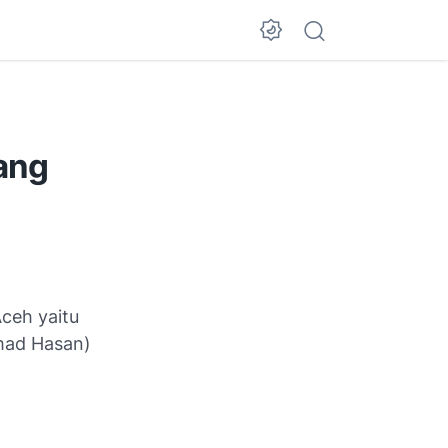
ang
ceh yaitu
mad Hasan)