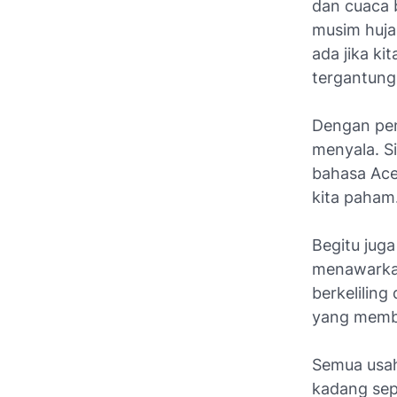
dan cuaca 
musim hujan
ada jika k
tergantung 
Dengan pe
menyala. S
bahasa Ace
kita paham
Begitu jug
menawarka
berkeliling
yang memb
Semua usah
kadang sep