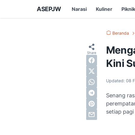
ASEPJW
Narasi
Kuliner
Pikni
Beranda
Menga
Kini S
Updated:
08 
Senang ras
perempatan
setiap pagi