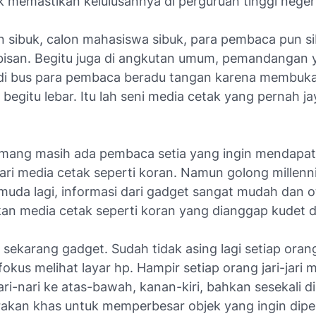
k memastikan kelulusannya di perguruan tinggi neger
n sibuk, calon mahasiswa sibuk, para pembaca pun s
bisan. Begitu juga di angkutan umum, pemandangan 
 di bus para pembaca beradu tangan karena membuk
begitu lebar. Itu lah seni media cetak yang pernah j
emang masih ada pembaca setia yang ingin mendapa
ari media cetak seperti koran. Namun golong millenni
 muda lagi, informasi dari gadget sangat mudah dan 
an media cetak seperti koran yang dianggap kudet da
 sekarang gadget. Sudah tidak asing lagi setiap orang
okus melihat layar hp. Hampir setiap orang jari-jari 
ri-nari ke atas-bawah, kanan-kiri, bahkan sesekali d
akan khas untuk memperbesar objek yang ingin diperj