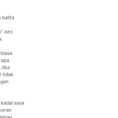
balita
n"
istri.
a.
biasa.
rapa
 Jika
 tidak
ngan
k kadal saya
 koran
 lahan