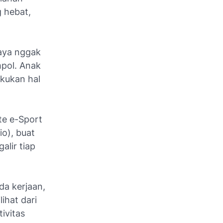
 hebat,
saya nggak
mpol. Anak
kukan hal
te e-Sport
io), buat
alir tiap
da kerjaan,
lihat dari
ivitas