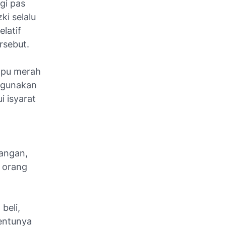
gi pas
ki selalu
latif
rsebut.
mpu merah
ggunakan
 isyarat
angan,
n orang
beli,
entunya