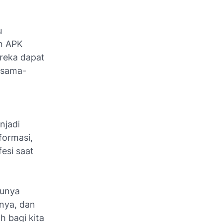
u
n APK
ereka dapat
 sama-
njadi
formasi,
fesi saat
tunya
nya, dan
h bagi kita