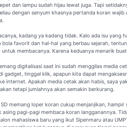
mepet dan lampu sudah hijau lewat juga. Tapi setidakn
 beliau dengan senyum khasnya pertanda koran wajib 
a.
bacanya, kadang ya kadang tidak. Kalo ada isu yang 
b bola favorit dan hal-hal yang berbau sejarah, tentu
n untuk membacanya. Karena keduanya menarik buat
emang digitalisasi saat ini sudah menggilas media c
di gadget, tinggal klik, apapun kita dapat mengakse
e internet. Apakah media cetak akan habis, saya yak
 akan tetapi jumlahnya akan semakin berkurang.
 SD memang loper koran cukup menjanjikan, hampir 
k asing pagi-pagi membaca koran langganannya. Tid
 calon mahasiswa baru yang ikut Sipenmaru atau UM